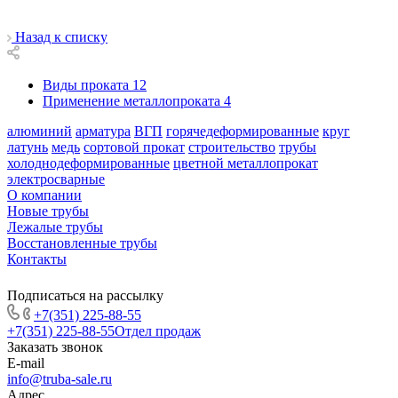
Назад к списку
Виды проката
12
Применение металлопроката
4
алюминий
арматура
ВГП
горячедеформированные
круг
латунь
медь
сортовой прокат
строительство
трубы
холоднодеформированные
цветной металлопрокат
электросварные
О компании
Новые трубы
Лежалые трубы
Восстановленные трубы
Контакты
Подписаться на рассылку
+7(351) 225-88-55
+7(351) 225-88-55
Отдел продаж
Заказать звонок
E-mail
info@truba-sale.ru
Адрес