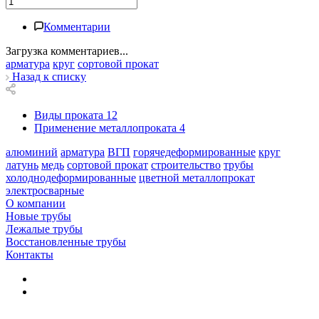
Комментарии
Загрузка комментариев...
арматура
круг
сортовой прокат
Назад к списку
Виды проката
12
Применение металлопроката
4
алюминий
арматура
ВГП
горячедеформированные
круг
латунь
медь
сортовой прокат
строительство
трубы
холоднодеформированные
цветной металлопрокат
электросварные
О компании
Новые трубы
Лежалые трубы
Восстановленные трубы
Контакты